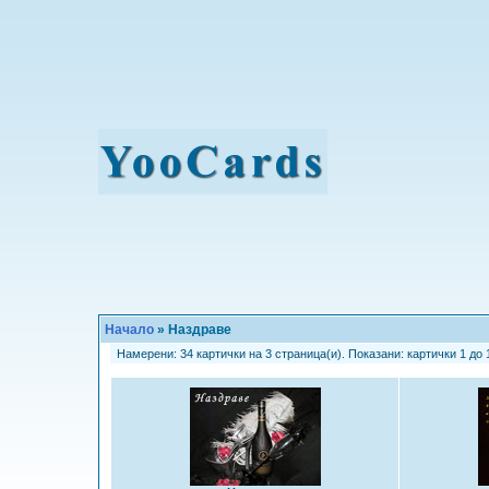
Начало
» Наздраве
Намерени: 34 картички на 3 страница(и). Показани: картички 1 до 